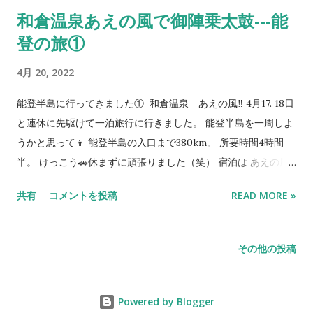
の廃車とお伝え下さい。 それではまたっ👋
和倉温泉あえの風で御陣乗太鼓---能
登の旅①
4月 20, 2022
能登半島に行ってきました① 和倉温泉 あえの風‼️ 4月17. 18日
と連休に先駆けて一泊旅行に行きました。 能登半島を一周しよ
うかと思って👦 能登半島の入口まで380km。 所要時間4時間
半。 けっこう🚗休まずに頑張りました（笑） 宿泊は あえの風
（加賀屋姉妹館） 海の見える東川の部屋でした。 一泊、2食付
共有
コメントを投稿
READ MORE »
きでおそらく30,000円くらい⁉️ でもチケットをGETしたので、
なんと入浴税150円で一泊２日を楽しめました😁😁😁 あえの風
の晩御飯の名物、 御陣乗太鼓の饗宴 は予想を超えて良かったで
その他の投稿
す。 （石川県無形文化財） 太鼓の迫力のある音が響き渡り、こ
れを見に来るだけでも価値があると思いました👍 ステージ脇で
食事をしながらの鑑賞はちょっとぜいたくで、しばし別世界に
Powered by Blogger