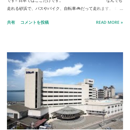
です‼️ 日本ではここだけです。 なんでも
タナカ』 で検索して下さい❗️ 廃車無料引取りキャンペーン❗️ 車
走れる砂浜で、バスやバイク、自転車🚲だって走れます。 ロー
検切れ、事故車、不動車 等 お任せ下さい。 お問合せ
ドスターをオープンにして、潮風を受けながら、能登半島の雄
共有
コメントを投稿
READ MORE »
先 072-781-1757 090-4303-3362 ブログ
大な波打ち際ゆったりと走るのは爽快でした。 なぜ走れるかっ
の廃車とお伝え下さい。 それではまたっ👋
て？ 砂のきめの細かさだそうで、砂一粒一粒海水を含んで引き
締り4WDで無くても走れました。 日本で唯一、ここだけ‼️ 最高
のドライブでした。 場所は石川県羽咋市の日本海側。地図を貼
っておきますね。 能登半島一周の旅、和倉温泉あえの風で御陣
乗太鼓①は こちらから 。 海に面したホテルと迫力ある太鼓の
ショーが◎でした。 次回は、”輪島キリコ会館”編です。 そうそ
う、砂浜を走った後は下廻りの洗車は念入りにしておきましょ
うね😀 ご質問、お問合せはこちら
から 当社販売車両はカーセンサー、グーネットで 『オートショ
ップタナカ』 で検索して下さい❗️ 廃車無料引取りキャンペーン❗️
車検切れ、事故車、不動車 等 お任せ下さい。 お問合せ
先 072-781-1757 090-4303-3362 ブログ