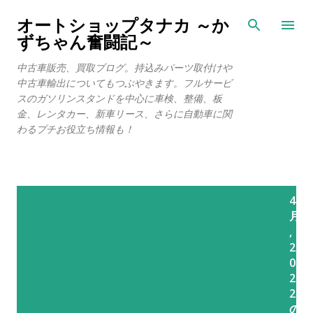
スキップしてメイン コンテンツに移動
オートショップタナカ ～か
ずちゃん奮闘記～
中古車販売、買取ブログ。持込みパーツ取付けや
中古車輸出についてもつぶやきます。フルサービ
スのガソリンスタンドを中心に車検、整備、板
金、レンタカー、新車リース、さらに自動車に関
わるプチお役立ち情報も！
投
4
稿
月
,
2
0
2
2
の