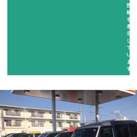
投
稿
を
表
示
し
て
い
ま
す