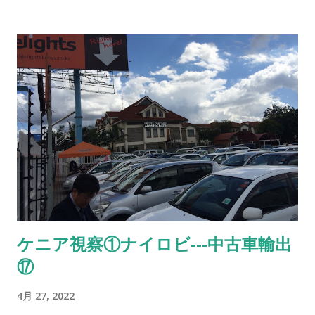
付！ 3 モコ ニッサン 茶 売約済 使いやすさで人気のハイトワ
ゴン！ 4 ekワゴン 三菱 桃 売約済 低走行３万キロ！初度登録
H28年！ 5 フレアワゴン マツダ 白 上位モデルの カスタムス
タイル！背高スライドドア！ 6 デイズルークス ニッサン 黒
NEW‼ 背高両側電動スライド！２年車検付！ 7 デイズ ニッ
サン 銀 走行６万キロ！ 8 ピクシスエポック トヨタ 白 走行
５万キロ！車検もたっぷり！商用にも私用にも！ 9 クリッパー
ニッサン 銀 NEW‼ 軽商用バン！お仕事の車お探しの方 10 デ
イズ ニッサン 黒 H29、ナビ、TV、ドライブレコーダー！ 11
フリード ホンダ 銀 希少な8人乗り！両側スライドドア！ 12 N-
BOX スズキ 薄青 車椅子仕様で後席付き！通常車両としてもス
ライドドアが便利！ 13 N-BOX スズキ 茶 NEW‼ 2年車検付
ケニア視察①ナイロビ---中古車輸出
でお求めやすい値段！ 14 エブリィ スズキ 白 売約済 人気の
⑰
軽商用バン！ 15 タント ダイハツ 金 売約済 スライドドアで絶
大な人気！ 16 デミオ マツダ 銀 根強い人気のコンパクトカー！
4月 27, 2022
（普通自動車） 17 N-BOX ホンダ 黒 売約済 両側電動スライ