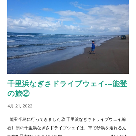
スレンダー美人や細マッチョ的な男性も見かけるなーと思っ
でしょうね。 能登半島で各地域７月から９月にかけて行われる
た。 そんな東アフリカではNo.１のケニアも食生活においては
キリコ祭り、2022年の日程をいくつかあげてみます。 あばれ祭
まだまだバラエティが少ないなと感じた。前職が食...
り 能登町 ７月８日(金)、９日(土) 名前の通り、翌日には神輿の
原型がなくなるまで壊す勇壮さ⁈ 七尾祇園祭 七尾市 ７月９日
(土) 大地主神社までキリコが巡行し、境内に勢ぞろいしてから
はかがり火の周囲を疾駆、乱舞。 名舟大祭 （なふねたいさい）
７月31日(日)、8月1日(月) 輪島市名舟町 今回の 能登の旅① でも
ご紹介した後陣乗太鼓の発症の地。 船に神輿をのせて海に建つ
鳥居まで祭神を送るというのも見どころ。 祭りの詳細は こちら
千里浜なぎさドライブウェイ---能登
からもご確認頂けます。 日本遺産にもなってるこれらの祭り、
の旅②
ぜひまたそのタイミングで行ってみたい！ 能登半島一周の旅、
① 和倉温泉あえの風で後陣乗太鼓 、② 千里浜なぎさドライブ
4月 21, 2022
ウェイ そして③日本遺産キリコ祭り3回続けてお送りしました
が、これでおしまいです。 車とは関係のない話でごめんなさ
能登半島に行ってきました② 千里浜なぎさドライブウェイ編
い。 ご質問、お問合せはこちらから
石川県の千里浜なぎさドライブウェイは、車で砂浜を走れるん
当社販売車両はカーセンサー、グーネットで 『オートショップ