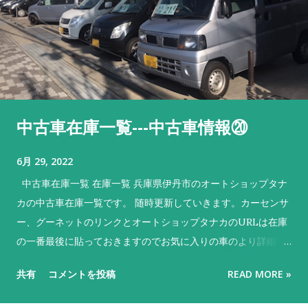
中古車在庫一覧---中古車情報⑳
6月 29, 2022
中古車在庫一覧 在庫一覧 兵庫県伊丹市のオートショップタナ
カの中古車在庫一覧です。 随時更新していきます。カーセンサ
ー、グーネットのリンクとオートショップタナカのURLは在庫
の一番最後に貼っておきますのでお気に入りの車のより詳細情
報やご来店のマップ等確認してくださいね。 No. 車名 メーカー
共有
コメントを投稿
READ MORE »
色 特徴 1 デイズ ニッサン 黒 売約済 H28、５万キロ！ 2 ek
ワゴン 三菱 青 NEW‼ お求めやすい価格でしかも2年車検