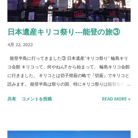
古車のショールームのある目抜きロードの車のショールーム
（ヤード）にも飛び込み営業に行った。突然現れた日本人にタ
ンザニアでは結構歓迎してもらたが、ケニアでは意外とクール
日本遺産キリコ祭り---能登の旅③
でもう取引先あるからといってあまり相手にしてもらえなかっ
た😅 高級車を販売しているヤードなどはプライドも高く、ボス
4月 22, 2022
は威厳を保たなくてはならない。そんな印象を受けた。 ケニア
人の友人に聞いた話しだが、ケニア人はプライドがあって自転
能登半島に行ってきました③ 日本遺産”キリコ祭り” 輪島キリ
車に乗るのがいやだそうで？通勤も車か徒歩か、乗合バスかの
コ会館 キリコって、何やねん⁉️ から始まって、 輪島キリコ会館
選択肢になるそう😆 どおりでやたら徒歩でぞろぞろと歩いてい
に行きました。 キリコとは切子燈蘢の略で『切蘢』でキリコと
る人が多いがどこに向かっているのかと思ったら通勤で歩いて
読みます。 能登半島は祭りの国、特にキリコ祭りは能登を代表
いたらしい。 タンザニア向けにコンテナで中古自転車を輸出し
する華麗でエネルギッシュな祭り。 夏から秋にかけ、各地の神
共有
コメントを投稿
READ MORE »
ているタンザニア人いわく、タンザニア人は自転車に”乗る”か
社を中心に夜を徹して行われる、そうです。 関西でいうと岸和
ら儲かるそう。自転車のコンテナへの積込みなんかが大変と彼
田のだんじりみたいなイメージでしょうか。 キリコは能登ヒバ
は話していました😂 ひと昔前はアフリカ美人といえば太ってい
や輪島塗、金箔といった能登の材料、技法を惜しみなく使って
る人が美人という基準だったが、ケニアではみんなジムに通っ
いて大きなもので高さ16ｍ、重さ４トン、４階建ての建物に匹
てフィットネスに精を出しているという話も聞いて、どおりで
敵するというからそれに火が灯ればそれはもう大迫力できれい