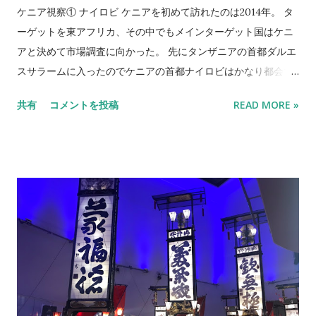
ド！２年車検付！ 18 トッポ 三菱 黒 売約済 元祖ハイトワゴ
ケニア視察① ナイロビ ケニアを初めて訪れたのは2014年。 タ
ン！走行８万キロ！ 先行案内 入荷予定のお車をこちらのブログ
ーゲットを東アフリカ、その中でもメインターゲット国はケニ
を見てくださった方に特別に先行ご案内します。 準備が出来ま
アと決めて市場調査に向かった。 先にタンザニアの首都ダルエ
したら上の在庫リストに順次移動します。 でも店頭に到着した
スサラームに入ったのでケニアの首都ナイロビはかなり都会で
とたんに売れるってパタンもあるのでその時はすみません😅 気
エクサイトしました😍 それにしても走っている車はほぼ日本
共有
コメントを投稿
READ MORE »
になる車があればお早めにお問合せ下さいね。 車名 メーカー
車。しかもトヨタが大半。 なんだか不思議な感じだが遠く離れ
色 特徴 1 アルト ホンダ 茶 低走行のアルト！ 2 N-WGN ホンダ
たケニアで元気に走っている日本車をみて嬉しかった😄 JETRO
銀 ホンダの人気Ｎシリ...
のナイロビオフィスと大手ネット中古車販売サイトのオフィス
にアポを取り事務所を訪問。 JETROではナイロビの所長さんに
色々とケニアのビジネスでの注意点などお話しをしていただ
き、ナイロビの日本の車屋さんなど紹介頂いた。 大手ネット通
販のオフィスでも歓迎してもらえてケニア人スタッフに（日本
の会社だが日本人は当時はいなかった）ケニア輸入時の車齢の
規則（ケニアは関税のかけ方が独特）や人気車種、どのような
人がこのサイトを使用して購入するかなど熱心に話をしてくれ
た。 ゼロからのスタート編 でふれたイエローページを頼りに中