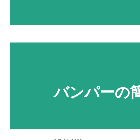
ニッサン 茶 売約済 使いやすさ
桃 売約済 低走行３万キロ！初
上位モデルの カスタムスタイル
ッサン 黒 NEW‼ 背高両側電
ン 銀 走行６万キロ！ 8 ピ
検もたっぷり！商用にも私用にも！
バンパーの簡
商用バン！お仕事の車お探しの方 
TV、ドライブレコーダー！ 11
イドドア！ 12 N-BOX ス
もスライドドアが便利！ 13 N-
やすい値段！ 14 エブリィ ス