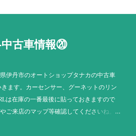
--中古車情報⑳
庫県伊丹市のオートショップタナカの中古車
いきます。カーセンサー、グーネットのリン
RLは在庫の一番最後に貼っておきますので
やご来店のマップ等確認してくださいね。
1 デイズ ニッサン 黒 売約済 H28、５万キロ！
 お求めやすい価格でしかも2年車検付！ 3 モコ