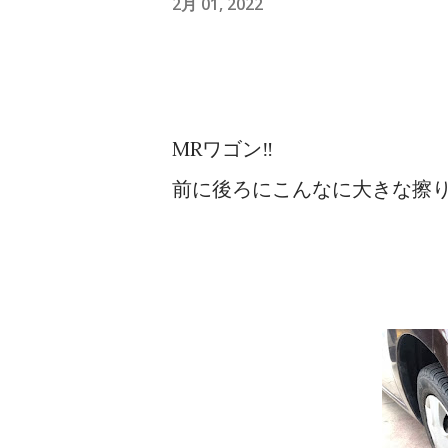
2月 01, 2022
ダイハツ 金 売約済 スライドド
い人気のコンパクトカー！（普通自
側電動スライド！２年車検付！ 
MRワゴン‼️
ン！走行８万キロ！ 先行案内
前に後ろにこんなに大きな擦り
さった方に特別に先行ご案内し
に順次移動します。 でも店頭
のでその時はすみません😅 
ね。 車名 メーカー 色 特徴 1 
ホンダ 銀 ホンダの人気Ｎシリ..