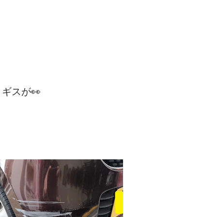
アで絶大な人気！ 16 デミオ マツダ 銀 根強
動車） 17 N-BOX ホンダ 黒 売約済 両
18 トッポ 三菱 黒 売約済 元祖ハイトワゴ
 入荷予定のお車をこちらのブログを見てくだ
ギスが👀
ます。 準備が出来ましたら上の在庫リスト
に到着したとたんに売れるってパタンもある
気になる車があればお早めにお問合せ下さい
アルト ホンダ 茶 低走行のアルト！ 2 N-WGN
.