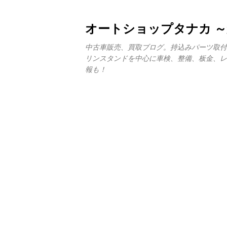
オートショップタナカ 
中古車販売、買取ブログ。持込みパーツ取付
リンスタンドを中心に車検、整備、板金、レ
報も！