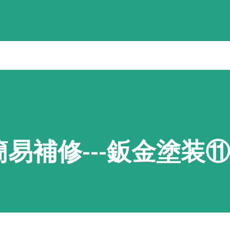
で人気のハイトワゴン！ 4 ekワゴン 三菱
度登録H28年！ 5 フレアワゴン マツダ 白
！背高スライドドア！ 6 デイズルークス ニ
動スライド！２年車検付！ 7 デイズ ニッサ
クシスエポック トヨタ 白 走行５万キロ！車
 9 クリッパー ニッサン 銀 NEW‼ 軽
易補修---鈑金塗装⑪
10 デイズ ニッサン 黒 H29、ナビ、
 フリード ホンダ 銀 希少な8人乗り！両側スラ
ズキ 薄青 車椅子仕様で後席付き！通常車両として
BOX スズキ 茶 NEW‼ 2年車検付でお求め
ズキ 白 売約済 人気の軽商用バン！ 15 タント