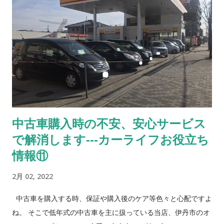
料：支払総額の 10 〜 30% 6. 完済期限までに返済できない
場合は車両を返却すること とし、支払済料金は車両使用料とし
て返金しない。 7. 故障の場合『修理』、『乗換』、『解
約』を自由に選択 * 但し、上項の6.7.は、車両引渡し時より著し
く車の価値が低下して いる場合は残債の返済、もしくは原状回
復費用を請求 8 ． 近隣エリアの方のみ 対象（来店必須）
9. 毎月のお支払は月末までのお振込（手数料お客様負
担） 10. 契約後届け出事項の変更（住所、勤務先、連絡先
中古車購入時の不安、安心サービス
等）が発生した場合は速やかに書面にて届け出ること *お客様
で解消します---カーライフお役立ち
が希望される頭金、分割回数によって条件が変わります。 信用
情報 （社内審査） ➀ 所得証明書 ② 緊急連絡先 ➂
情報⑪
車両保管場所 まずはご相談を❗️ ＊ローンご希望の方
2月 02, 2022
は、まずは信販会社...
中古車を購入する時、保証や購入後のケア等色々と心配ですよ
ね。 そこで低年式の中古車を主に扱っている当店、伊丹市のオ