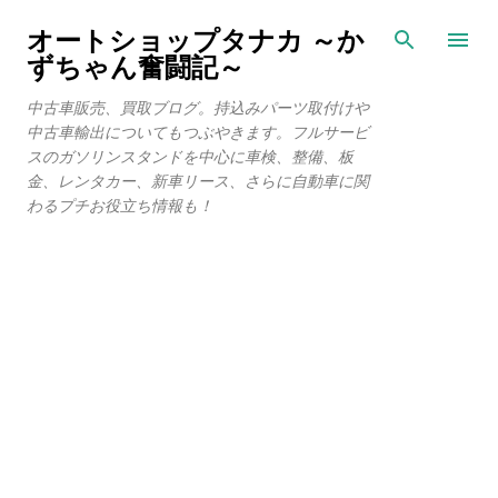
スキップしてメイン コンテンツに移動
オートショップタナカ ～か
ずちゃん奮闘記～
中古車販売、買取ブログ。持込みパーツ取付けや
中古車輸出についてもつぶやきます。フルサービ
スのガソリンスタンドを中心に車検、整備、板
金、レンタカー、新車リース、さらに自動車に関
わるプチお役立ち情報も！