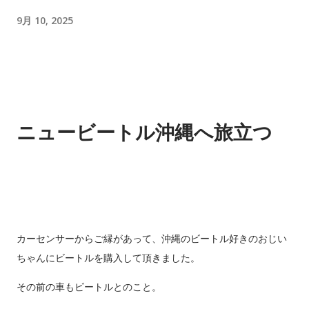
ン！お仕事の車お探しの方 10 デイズ ニッサン 黒 H29、ナ
ビ、TV、ドライブレコーダー！ 11 フリード ホンダ 銀 希少な8
9月 10, 2025
人乗り！両側スライドドア！ 12 N-BOX スズキ 薄青 車椅子仕
様で後席付き！通常車両としてもスライドドアが便利！ 13 N-
BOX スズキ 茶 NEW‼ 2年車検付でお求めやすい値段！ 14 エ
ブリィ スズキ 白 売約済 人気の軽商用バン！ 15 タント ダイ
ハツ 金 売約済 スライドドアで絶大な人気！ 16 デミオ マツダ
ニュービートル沖縄へ旅立つ
銀 根強い人気のコンパクトカー！（普通自動車） 17 N-BOX ホ
ンダ 黒 売約済 両側電動スライド！２年車検付！ 18 トッポ
三菱 黒 売約済 元祖ハイトワゴン！走行８万キロ！ 先行案内
入荷予定のお車をこちらのブログを見てくださった方に特別に
先行ご案内します。 準備が出来ましたら上の在庫リストに順次
移動します。 でも店頭に到着したとたんに売れるってパタンも
カーセンサーからご縁があって、沖縄のビートル好きのおじい
あるのでその時はすみません😅 気になる車があればお早めにお
ちゃんにビートルを購入して頂きました。
問合せ下さいね。 車名 メーカー 色 特徴 1 アルト ホンダ 茶 低
その前の車もビートルとのこと。
走行のアルト！ 2 N-WGN ホンダ 銀 ホンダの人気Ｎシリー