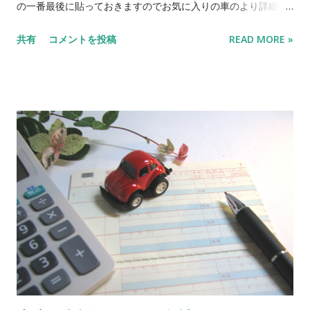
の一番最後に貼っておきますのでお気に入りの車のより詳細情
報やご来店のマップ等確認してくださいね。 No. 車名 メーカー
共有
コメントを投稿
READ MORE »
色 特徴 1 デイズ ニッサン 黒 H28、５万キロ！ 2 ekワゴン
三菱 青 NEW‼ お求めやすい価格でしかも2年車検付！ 3 モコ
ニッサン 茶 使いやすさで人気のハイトワゴン！ 4 ekワゴン 三
菱 桃 低走行３万キロ！初度登録H28年！ 5 フレアワゴン マツ
ダ 白 上位モデルの カスタムスタイル！背高スライドドア！ 6
デイズルークス ニッサン 黒 NEW‼ 背高両側電動スライド！
２年車検付！ 7 デイズ ニッサン 銀 走行６万キロ！ 8 ピク
シスエポック トヨタ 白 走行５万キロ！車検もたっぷり！商用
にも私用にも！ 9 クリッパー ニッサン 銀 NEW‼ 軽商用バ
ン！お仕事の車お探しの方 10 デイズ ニッサン 黒 H29、ナ
ビ、TV、ドライブレコーダー！ 11 フリード ホンダ 銀 希少な8
人乗り！両側スライドドア！ 12 N-BOX スズキ 薄青 車椅子仕
様で後席付き！通常車両としてもスライドドアが便利！ 13 N-
BOX スズキ 茶 NEW‼ 2年車検付でお求めやすい値段！ 14 エ