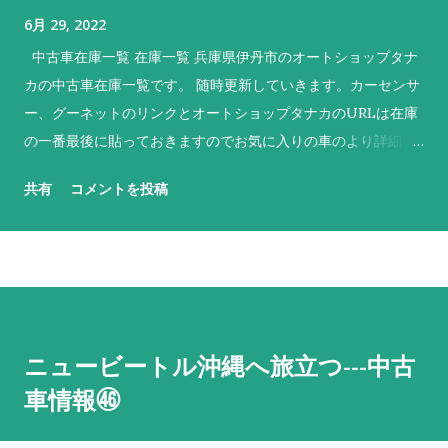
6月 29, 2022
中古車在庫一覧 在庫一覧 兵庫県伊丹市のオートショップタナ
カの中古車在庫一覧です。 随時更新していきます。カーセンサ
ー、グーネットのリンクとオートショップタナカのURLは在庫
の一番最後に貼っておきますのでお気に入りの車のより詳細情
報やご来店のマップ等確認してくださいね。 No. 車名 メーカー
共有
コメントを投稿
色 特徴 1 デイズ ニッサン 黒 H28、５万キロ！ 2 ekワゴン
三菱 青 NEW‼ お求めやすい価格でしかも2年車検付！ 3 モコ
ニッサン 茶 使いやすさで人気のハイトワゴン！ 4 ekワゴン 三
菱 桃 低走行３万キロ！初度登録H28年！ 5 フレアワゴン マツ
ダ 白 上位モデルの カスタムスタイル！背高スライドドア！ 6
デイズルークス ニッサン 黒 NEW‼ 背高両側電動スライド！
ニュービートル沖縄へ旅立つ---中古
２年車検付！ 7 デイズ ニッサン 銀 走行６万キロ！ 8 ピク
車情報㊻
シスエポック トヨタ 白 走行５万キロ！車検もたっぷり！商用
にも私用にも！ 9 クリッパー ニッサン 銀 NEW‼ 軽商用バ