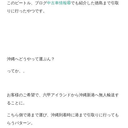
ズ！車内が広い！ 3 アル...
このビートル、ブログ
中古車情報㊻
でも紹介した徳島まで引取
りに行ったやつです。
沖縄へどうやって運ぶん？
ってか、、
お客様のご希望で、六甲アイランドから沖縄新港へ無人輸送す
ることに。
こちら側で港まで運び、沖縄到着時に港まで引取りに行っても
らうパターン。