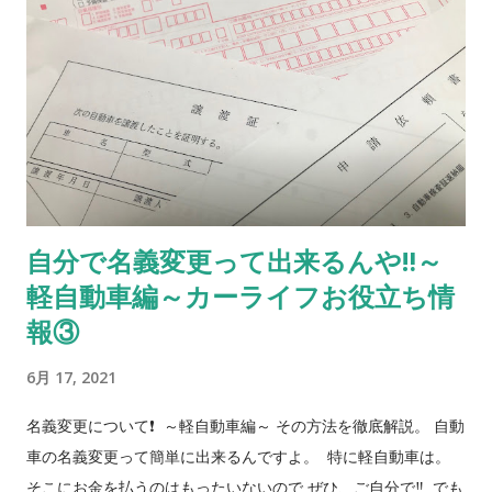
み頂くとなんと買取価格 5000円アップ⇑ ＊車検切れ、事故車
等近隣お引取りをご希望の方はご相談ください。 廃車専用ダイ
アル：090-4303-3362 ⭕️抹消の書類の手続
きも無料でやります。 R5/2/17更新
ご質問、お問合せはこちらから 当社販売車両はカーセンサー、
グーネットで 『オートショップタナカ』 で検索して下さい❗️ 廃
車無料引取りキャンペーン❗️ 車検切れ、事故車、不動車 等
お任せ下さい。 お問合せ先 072-781-1757
自分で名義変更って出来るんや‼️～
090-4303-3362 ブログの廃車とお伝え下さい。 それではまた
軽自動車編～カーライフお役立ち情
っ👋
報③
6月 17, 2021
名義変更について❗️ ～軽自動車編～ その方法を徹底解説。 自動
車の名義変更って簡単に出来るんですよ。 特に軽自動車は。
そこにお金を払うのはもったいないので ぜひ、ご自分で‼️ でも