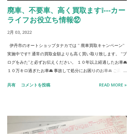
客様には、当社自慢の整備、パーツ取付け（持込み可）を どん
廃車、不要車、高く買取ます❕---カー
どんお申し付け下さい。 ETC、ナビ、バックモニター、ドラレ
ライフお役立ち情報⑫
コ等 🔴ご紹介プレゼント🔴 ご家族、友人、知人でお車のご購入
を検討されているお客様をご紹介下さい。 ご紹介頂いたお客様
2月 03, 2022
が当店のお車をご購入された場合はびっくりプレゼントがあり
ます‼ （当店でお車をご購入したお客様によるご紹介の限定特
伊丹市のオートショップタナカでは ” 廃車買取キャンペーン”
典） 🔴中古車販売に対する取り組み🔴 【全国での最安値ライン
実施中です‼️ 通常の買取金額よりも高く買い取り致します。 ”ブ
に挑戦】 当社は軽自動車、ミニバン、軽箱バン、軽SUVを得意
ログをみた”と必ずお伝えください。 １０年以上経過したお車🚘
としており10年ほど経過した車両をお支払総額15万〜25万円,と
１０万キロ過ぎたお車🚘 事故して処分にお困りのお車🚘 ご高齢
きどき30万円ぐらいの大変お求めやすい価格帯で販売展開して
により免許返納で乗らなくなった愛車🚘 2〜３台お持ちで減車
共有
コメントを投稿
READ MORE »
います。 10年経ったお車をしっかり整備、しっかりお掃除して
お考えのお車🚘 次の税金払いたくないなー、などコスト削減の
新たな息を吹き込んで、新しいオーナー様に喜んで頂けるよう
ためのお車🚘 などなど特にこの時期、廃車を考えてるお客様が
に努めています。 【現状販売】 一般のお客様から買い取りした
多いと思います。 当店現行の買取金額 普通車 20,000
お車を 出来るだけお安くご提供できるようにと キズ等を修理す
円 軽自動車 10,000円 キャンペーン期間中 普通
る事なくそのままの状態で販売しております。 キズに関しては
車 30,000円 軽自動車 20,000円 *相場により予
気になる箇所...
告なく買取価格が変動する場合があります。 *当店にお持ち込