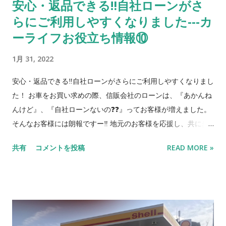
安心・返品できる‼自社ローンがさ
ブリィ スズキ 白 売約済 人気の軽商用バン！ 15 タント ダイ
らにご利用しやすくなりました---カ
ハツ 金 売約済 スライドドアで絶大な人気！ 16 デミオ マツダ
銀 根強い人気のコンパクトカー！（普通自動車） 17 N-BOX ホ
ーライフお役立ち情報⑩
ンダ 黒 売約済 両側電動スライド！２年車検付！ 18 トッポ
1月 31, 2022
三菱 黒 売約済 元祖ハイトワゴン！走行８万キロ！ 先行案内
入荷予定のお車をこちらのブログを見てくださった方に特別に
安心・返品できる‼自社ローンがさらにご利用しやすくなりまし
先行ご案内します。 準備が出来ましたら上の在庫リストに順次
た！ お車をお買い求めの際、信販会社のローンは、『あかんね
移動します。 でも店頭に到着したとたんに売れるってパタンも
んけど』、『自社ローンないの❓❓』ってお客様が増えました。
あるのでその時はすみません😅 気になる車があればお早めにお
そんなお客様には朗報ですー‼️ 地元のお客様を応援し、共に歩
問合せ下さいね。 車名 メーカー 色 特徴 1 アルト ホンダ 茶 低
んでいきたいとの思いから自社ローンをさらにご利用しやすく
走行のアルト！ 2 N-WGN ホンダ 銀 ホンダの人気Ｎシリー
共有
コメントを投稿
READ MORE »
しました。 信販会社のローンの審査の不安な方にも安心して中
ズ！車内が広い！ 3 アル...
古車をお買い求め頂けます。 当社の分割規定のは以下のように
なります。 1. 頭金 - 支払総額の 20% 〜（応相談） 2.
所有者ー当社 使用者ー契約者 3. 車検証、自賠責保険証の
原本弊社預かり（完済時に原本返却） 4. 分割回数の最長
10 回（毎月払い。完済期限は車検満了まで） 5. 分割手数