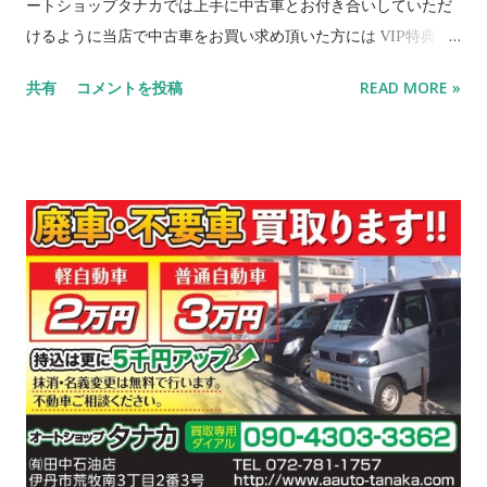
ートショップタナカでは上手に中古車とお付き合いしていただ
けるように当店で中古車をお買い求め頂いた方には VIP特典 と
して下記のようなサービスをお客様に提供しています。 ガソリ
共有
コメントを投稿
READ MORE »
ンスタンド、認証工場の強みを生かした当店の安心、お得なサ
ービスをぜひご利用ください！ オートショップタナカ 🔴お得情
報🔴 【安心 ①】 10年以上、又は走行距離10万km以上のお車を
ご購入したお客様にも安心して頂けるように、 購入後 3ヶ月以
内であれば 故障した箇所の部品代のみでの修理をお受けしてお
ります（認証工場としてやれる範囲の修理となります）（詳し
くはスタッフまでご確認下さい。） 【安心 ②】 当店でお車を
ご購入されたお客様には、次回の車検まで半年ごとにオイル交
換無料‼ 【安心 ③】 当店で車検を受けて頂いた場合、次回車検
までオイル交換無料‼（半年毎） 【安心④】 当店でお車をご購
入されたお客様には、 消耗品（例えばバッテリー、ワイパープ
レート、エアコンフィールター等）を原価で交換いたします。
（車両購入時のみ） 【安心 ⑤】 当店でお車をご購入されたお