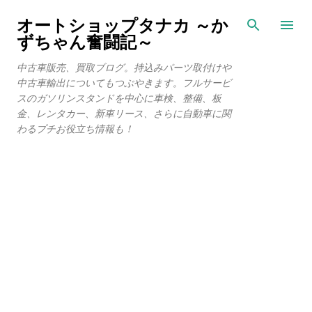
スキップしてメイン コンテンツに移動
オートショップタナカ ～か
ずちゃん奮闘記～
中古車販売、買取ブログ。持込みパーツ取付けや
中古車輸出についてもつぶやきます。フルサービ
スのガソリンスタンドを中心に車検、整備、板
金、レンタカー、新車リース、さらに自動車に関
わるプチお役立ち情報も！