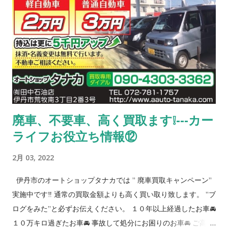
くはスタッフまでご確認下さい。） 【安心 ②】 当店でお車を
ご購入されたお客様には、次回の車検まで半年ごとにオイル交
換無料‼ 【安心 ③】 当店で車検を受けて頂いた場合、次回車検
までオイル交換無料‼（半年毎） 【安心④】 当店でお車をご購
入されたお客様には、 消耗品（例えばバッテリー、ワイパープ
レート、エアコンフィールター等）を原価で交換いたします。
（車両購入時のみ） 【安心 ⑤】 当店でお車をご購入されたお
客様には、当社自慢の整備、パーツ取付け（持込み可）を どん
廃車、不要車、高く買取ます❕---カー
どんお申し付け下さい。 ETC、ナビ、バックモニター、ドラレ
ライフお役立ち情報⑫
コ等 🔴ご紹介プレゼント🔴 ご家族、友人、知人でお車のご購入
を検討されているお客様をご紹介下さい。 ご紹介頂いたお客様
2月 03, 2022
が当店のお車をご購入された場合はびっくりプレゼントがあり
ます‼ （当店でお車をご購入したお客様によるご紹介の限定特
伊丹市のオートショップタナカでは ” 廃車買取キャンペーン”
典） 🔴中古車販売に対する取り組み🔴 【全国での最安値ライン
実施中です‼️ 通常の買取金額よりも高く買い取り致します。 ”ブ
に挑戦】 当社は軽自動車、ミニバン、軽箱バン、軽SUVを得意
ログをみた”と必ずお伝えください。 １０年以上経過したお車🚘
としており10年ほど経過した車両をお支払総額15万〜25万円,と
１０万キロ過ぎたお車🚘 事故して処分にお困りのお車🚘 ご高齢