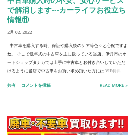
中古車購入時の不安、安心サービス
で解消します---カーライフお役立ち
が希望される頭金、分割回数によって条件が変わります。 信用
情報 （社内審査） ➀ 所得証明書 ② 緊急連絡先 ➂
情報⑪
車両保管場所 まずはご相談を❗️ ＊ローンご希望の方
2月 02, 2022
は、まずは信販会社...
中古車を購入する時、保証や購入後のケア等色々と心配ですよ
ね。 そこで低年式の中古車を主に扱っている当店、伊丹市のオ
ートショップタナカでは上手に中古車とお付き合いしていただ
けるように当店で中古車をお買い求め頂いた方には VIP特典 と
して下記のようなサービスをお客様に提供しています。 ガソリ
共有
コメントを投稿
READ MORE »
ンスタンド、認証工場の強みを生かした当店の安心、お得なサ
ービスをぜひご利用ください！ オートショップタナカ 🔴お得情
報🔴 【安心 ①】 10年以上、又は走行距離10万km以上のお車を
ご購入したお客様にも安心して頂けるように、 購入後 3ヶ月以
内であれば 故障した箇所の部品代のみでの修理をお受けしてお
ります（認証工場としてやれる範囲の修理となります）（詳し