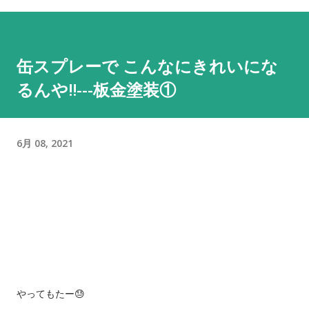
ゴン！ 4 ekワゴン 三菱 桃 売約済 低走行３万キロ！初度登録
H28年！ 5 フレアワゴン マツダ 白 上位モデルの カスタムス
タイル！背高スライドドア！ 6 デイズルークス ニッサン 黒
缶スプレーで こんなにきれいにな
NEW‼ 背高両側電動スライド！２年車検付！ 7 デイズ ニッ
るんや‼️---板金塗装①
サン 銀 走行６万キロ！ 8 ピクシスエポック トヨタ 白 走行
５万キロ！車検もたっぷり！商用にも私用にも！ 9 クリッパー
ニッサン 銀 NEW‼ 軽商用バン！お仕事の車お探しの方 10 デ
イズ ニッサン 黒 H29、ナビ、TV、ドライブレコーダー！ 11
6月 08, 2021
フリード ホンダ 銀 希少な8人乗り！両側スライドドア！ 12 N-
BOX スズキ 薄青 車椅子仕様で後席付き！通常車両としてもス
ライドドアが便利！ 13 N-BOX スズキ 茶 NEW‼ 2年車検付
でお求めやすい値段！ 14 エブリィ スズキ 白 売約済 人気の
軽商用バン！ 15 タント ダイハツ 金 売約済 スライドドアで絶
大な人気！ 16 デミオ マツダ 銀 根強い人気のコンパクトカー！
（普通自動車） 17 N-BOX ホンダ 黒 売約済 両側電動スライ
やってもたー😓
ド！２年車検付！ 18 トッポ 三菱 黒 売約済 元祖ハイトワゴ