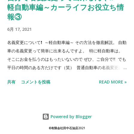
軽自動車編～カーライフお役立ち情
っ👋
報③
6月 17, 2021
名義変更について❗️ ～軽自動車編～ その方法を徹底解説。 自動
車の名義変更って簡単に出来るんですよ。 特に軽自動車は。
そこにお金を払うのはもったいないので ぜひ、ご自分で‼️ でも
平日の時間のある方だけです（笑） 普通自動車の名義変更は
こちら オートショップタナカではお客様に出来るだけお安く中
共有
コメントを投稿
READ MORE »
古車をお渡しできるように、ご自分で名義変更をして頂くこと
をお勧めしております。 （神戸ナンバーのお客様は無料で名義
変更致します） 当社でお車をご購入される方で、ご自分で名義
変更を希望される方は、私がほとんど書類を作ってあげますよ
Powered by Blogger
（笑） あとは出すだけ‼️ 今回は 軽自動車の名義変更について
中古車の場合、軽自動車の売買や譲渡を行った場合に「名義変
©有限会社田中石油店2021