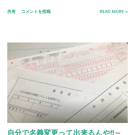
きどき30万円ぐらいの大変お求めやすい価格帯で販売展開して
により免許返納で乗らなくなった愛車🚘 2〜３台お持ちで減車
共有
コメントを投稿
READ MORE »
います。 10年経ったお車をしっかり整備、しっかりお掃除して
お考えのお車🚘 次の税金払いたくないなー、などコスト削減の
新たな息を吹き込んで、新しいオーナー様に喜んで頂けるよう
ためのお車🚘 などなど特にこの時期、廃車を考えてるお客様が
に努めています。 【現状販売】 一般のお客様から買い取りした
多いと思います。 当店現行の買取金額 普通車 20,000
お車を 出来るだけお安くご提供できるようにと キズ等を修理す
円 軽自動車 10,000円 キャンペーン期間中 普通
る事なくそのままの状態で販売しております。 キズに関しては
車 30,000円 軽自動車 20,000円 *相場により予
気になる箇所...
告なく買取価格が変動する場合があります。 *当店にお持ち込
み頂くとなんと買取価格 5000円アップ⇑ ＊車検切れ、事故車
等近隣お引取りをご希望の方はご相談ください。 廃車専用ダイ
アル：090-4303-3362 ⭕️抹消の書類の手続
きも無料でやります。 R5/2/17更新
ご質問、お問合せはこちらから 当社販売車両はカーセンサー、
グーネットで 『オートショップタナカ』 で検索して下さい❗️ 廃
車無料引取りキャンペーン❗️ 車検切れ、事故車、不動車 等
お任せ下さい。 お問合せ先 072-781-1757
自分で名義変更って出来るんや‼️～
090-4303-3362 ブログの廃車とお伝え下さい。 それではまた