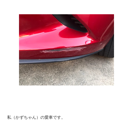
ン！走行８万キロ！ 先行案内 入荷予定のお車をこちらのブログ
を見てくださった方に特別に先行ご案内します。 準備が出来ま
したら上の在庫リストに順次移動します。 でも店頭に到着した
とたんに売れるってパタンもあるのでその時はすみません😅 気
になる車があればお早めにお問合せ下さいね。 車名 メーカー
色 特徴 1 アルト ホンダ 茶 低走行のアルト！ 2 N-WGN ホンダ
銀 ホンダの人気Ｎシリ...
私（かずちゃん）の愛車です。