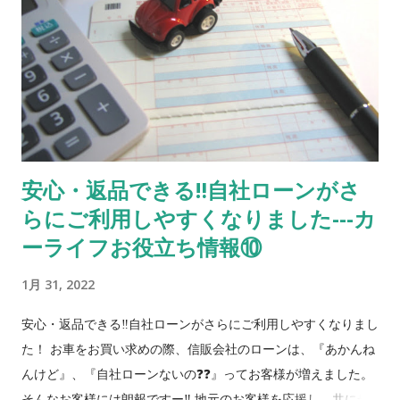
サン 銀 走行６万キロ！ 8 ピクシスエポック トヨタ 白 走行
５万キロ！車検もたっぷり！商用にも私用にも！ 9 クリッパー
ニッサン 銀 NEW‼ 軽商用バン！お仕事の車お探しの方 10 デ
イズ ニッサン 黒 H29、ナビ、TV、ドライブレコーダー！ 11
フリード ホンダ 銀 希少な8人乗り！両側スライドドア！ 12 N-
BOX スズキ 薄青 車椅子仕様で後席付き！通常車両としてもス
ライドドアが便利！ 13 N-BOX スズキ 茶 NEW‼ 2年車検付
安心・返品できる‼自社ローンがさ
でお求めやすい値段！ 14 エブリィ スズキ 白 売約済 人気の
らにご利用しやすくなりました---カ
軽商用バン！ 15 タント ダイハツ 金 売約済 スライドドアで絶
大な人気！ 16 デミオ マツダ 銀 根強い人気のコンパクトカー！
ーライフお役立ち情報⑩
（普通自動車） 17 N-BOX ホンダ 黒 売約済 両側電動スライ
1月 31, 2022
ド！２年車検付！ 18 トッポ 三菱 黒 売約済 元祖ハイトワゴ
ン！走行８万キロ！ 先行案内 入荷予定のお車をこちらのブログ
安心・返品できる‼自社ローンがさらにご利用しやすくなりまし
を見てくださった方に特別に先行ご案内します。 準備が出来ま
た！ お車をお買い求めの際、信販会社のローンは、『あかんね
したら上の在庫リストに順次移動します。 でも店頭に到着した
んけど』、『自社ローンないの❓❓』ってお客様が増えました。
とたんに売れるってパタンもあるのでその時はすみません😅 気
そんなお客様には朗報ですー‼️ 地元のお客様を応援し、共に歩