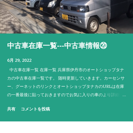
中古車在庫一覧---中古車情報⑳
6月 29, 2022
中古車在庫一覧 在庫一覧 兵庫県伊丹市のオートショップタナ
カの中古車在庫一覧です。 随時更新していきます。カーセンサ
ー、グーネットのリンクとオートショップタナカのURLは在庫
の一番最後に貼っておきますのでお気に入りの車のより詳細情
報やご来店のマップ等確認してくださいね。 No. 車名 メーカー
共有
コメントを投稿
色 特徴 1 デイズ ニッサン 黒 売約済 H28、５万キロ！ 2 ek
ワゴン 三菱 青 NEW‼ お求めやすい価格でしかも2年車検
付！ 3 モコ ニッサン 茶 売約済 使いやすさで人気のハイトワ