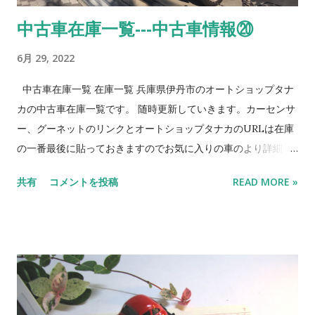
中古車在庫一覧---中古車情報⑳
6月 29, 2022
中古車在庫一覧 在庫一覧 兵庫県伊丹市のオートショップタナ
カの中古車在庫一覧です。 随時更新していきます。カーセンサ
ー、グーネットのリンクとオートショップタナカのURLは在庫
の一番最後に貼っておきますのでお気に入りの車のより詳細情
報やご来店のマップ等確認してくださいね。 No. 車名 メーカー
共有
コメントを投稿
READ MORE »
色 特徴 1 デイズ ニッサン 黒 売約済 H28、５万キロ！ 2 ek
ワゴン 三菱 青 NEW‼ お求めやすい価格でしかも2年車検
付！ 3 モコ ニッサン 茶 売約済 使いやすさで人気のハイトワ
ゴン！ 4 ekワゴン 三菱 桃 売約済 低走行３万キロ！初度登録
H28年！ 5 フレアワゴン マツダ 白 上位モデルの カスタムス
タイル！背高スライドドア！ 6 デイズルークス ニッサン 黒
NEW‼ 背高両側電動スライド！２年車検付！ 7 デイズ ニッ