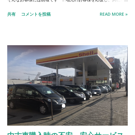
になる車があればお早めにお問合せ下さいね。 車名 メーカー
んでいきたいとの思いから自社ローンをさらにご利用しやすく
色 特徴 1 アルト ホンダ 茶 低走行のアルト！ 2 N-WGN ホンダ
共有
コメントを投稿
READ MORE »
しました。 信販会社のローンの審査の不安な方にも安心して中
銀 ホンダの人気Ｎシリ...
古車をお買い求め頂けます。 当社の分割規定のは以下のように
なります。 1. 頭金 - 支払総額の 20% 〜（応相談） 2.
所有者ー当社 使用者ー契約者 3. 車検証、自賠責保険証の
原本弊社預かり（完済時に原本返却） 4. 分割回数の最長
10 回（毎月払い。完済期限は車検満了まで） 5. 分割手数
料：支払総額の 10 〜 30% 6. 完済期限までに返済できない
場合は車両を返却すること とし、支払済料金は車両使用料とし
て返金しない。 7. 故障の場合『修理』、『乗換』、『解
約』を自由に選択 * 但し、上項の6.7.は、車両引渡し時より著し
く車の価値が低下して いる場合は残債の返済、もしくは原状回
復費用を請求 8 ． 近隣エリアの方のみ 対象（来店必須）
9. 毎月のお支払は月末までのお振込（手数料お客様負
担） 10. 契約後届け出事項の変更（住所、勤務先、連絡先
等）が発生した場合は速やかに書面にて届け出ること *お客様