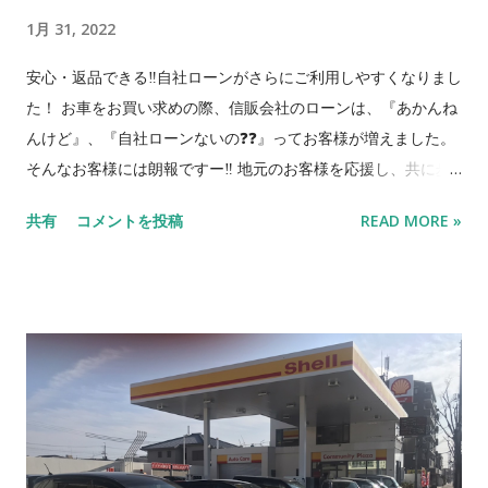
ンダ 黒 売約済 両側電動スライド！２年車検付！ 18 トッポ
1月 31, 2022
三菱 黒 売約済 元祖ハイトワゴン！走行８万キロ！ 先行案内
入荷予定のお車をこちらのブログを見てくださった方に特別に
安心・返品できる‼自社ローンがさらにご利用しやすくなりまし
先行ご案内します。 準備が出来ましたら上の在庫リストに順次
た！ お車をお買い求めの際、信販会社のローンは、『あかんね
移動します。 でも店頭に到着したとたんに売れるってパタンも
んけど』、『自社ローンないの❓❓』ってお客様が増えました。
あるのでその時はすみません😅 気になる車があればお早めにお
そんなお客様には朗報ですー‼️ 地元のお客様を応援し、共に歩
問合せ下さいね。 車名 メーカー 色 特徴 1 アルト ホンダ 茶 低
んでいきたいとの思いから自社ローンをさらにご利用しやすく
走行のアルト！ 2 N-WGN ホンダ 銀 ホンダの人気Ｎシリー
共有
コメントを投稿
READ MORE »
しました。 信販会社のローンの審査の不安な方にも安心して中
ズ！車内が広い！ 3 アル...
古車をお買い求め頂けます。 当社の分割規定のは以下のように
なります。 1. 頭金 - 支払総額の 20% 〜（応相談） 2.
所有者ー当社 使用者ー契約者 3. 車検証、自賠責保険証の
原本弊社預かり（完済時に原本返却） 4. 分割回数の最長
10 回（毎月払い。完済期限は車検満了まで） 5. 分割手数
料：支払総額の 10 〜 30% 6. 完済期限までに返済できない
場合は車両を返却すること とし、支払済料金は車両使用料とし
て返金しない。 7. 故障の場合『修理』、『乗換』、『解