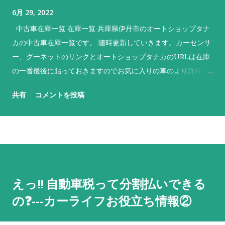
6月 29, 2022
中古車在庫一覧 在庫一覧 兵庫県伊丹市のオートショップタナ
カの中古車在庫一覧です。 随時更新していきます。カーセンサ
ー、グーネットのリンクとオートショップタナカのURLは在庫
の一番最後に貼っておきますのでお気に入りの車のより詳細情
報やご来店のマップ等確認してくださいね。 No. 車名 メーカー
共有
コメントを投稿
色 特徴 1 デイズ ニッサン 黒 H28、５万キロ！ 2 ekワゴン
三菱 青 NEW‼ お求めやすい価格でしかも2年車検付！ 3 モコ
ニッサン 茶 使いやすさで人気のハイトワゴン！ 4 ekワゴン 三
菱 桃 低走行３万キロ！初度登録H28年！ 5 フレアワゴン マツ
ダ 白 上位モデルの カスタムスタイル！背高スライドドア！ 6
デイズルークス ニッサン 黒 NEW‼ 背高両側電動スライド！
えっ‼️ 自動車税って分割払いできる
２年車検付！ 7 デイズ ニッサン 銀 走行６万キロ！ 8 ピク
の❓---カーライフお役立ち情報②
シスエポック トヨタ 白 走行５万キロ！車検もたっぷり！商用
にも私用にも！ 9 クリッパー ニッサン 銀 NEW‼ 軽商用バ