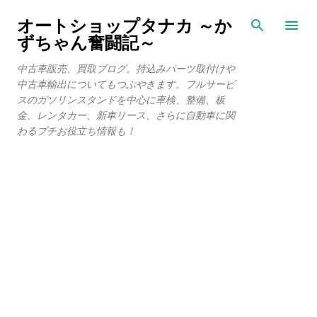
スキップしてメイン コンテンツに移動
オートショップタナカ ～か
ずちゃん奮闘記～
中古車販売、買取ブログ。持込みパーツ取付けや
中古車輸出についてもつぶやきます。フルサービ
スのガソリンスタンドを中心に車検、整備、板
金、レンタカー、新車リース、さらに自動車に関
わるプチお役立ち情報も！