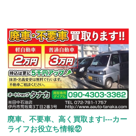
ービスをぜひご利用ください！ オートショップタナカ 🔴お得情
報🔴 【安心 ①】 10年以上、又は走行距離10万km以上のお車を
ご購入したお客様にも安心して頂けるように、 購入後 3ヶ月以
内であれば 故障した箇所の部品代のみでの修理をお受けしてお
ります（認証工場としてやれる範囲の修理となります）（詳し
くはスタッフまでご確認下さい。） 【安心 ②】 当店でお車を
ご購入されたお客様には、次回の車検まで半年ごとにオイル交
換無料‼ 【安心 ③】 当店で車検を受けて頂いた場合、次回車検
までオイル交換無料‼（半年毎） 【安心④】 当店でお車をご購
入されたお客様には、 消耗品（例えばバッテリー、ワイパープ
レート、エアコンフィールター等）を原価で交換いたします。
（車両購入時のみ） 【安心 ⑤】 当店でお車をご購入されたお
客様には、当社自慢の整備、パーツ取付け（持込み可）を どん
廃車、不要車、高く買取ます❕---カー
どんお申し付け下さい。 ETC、ナビ、バックモニター、ドラレ
ライフお役立ち情報⑫
コ等 🔴ご紹介プレゼント🔴 ご家族、友人、知人でお車のご購入
を検討されているお客様をご紹介下さい。 ご紹介頂いたお客様