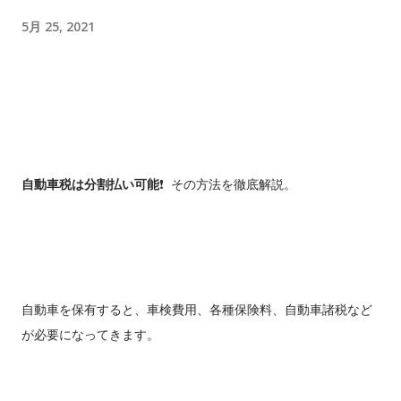
ン！お仕事の車お探しの方 10 デイズ ニッサン 黒 H29、ナ
ビ、TV、ドライブレコーダー！ 11 フリード ホンダ 銀 希少な8
5月 25, 2021
人乗り！両側スライドドア！ 12 N-BOX スズキ 薄青 車椅子仕
様で後席付き！通常車両としてもスライドドアが便利！ 13 N-
BOX スズキ 茶 NEW‼ 2年車検付でお求めやすい値段！ 14 エ
ブリィ スズキ 白 売約済 人気の軽商用バン！ 15 タント ダイ
ハツ 金 売約済 スライドドアで絶大な人気！ 16 デミオ マツダ
銀 根強い人気のコンパクトカー！（普通自動車） 17 N-BOX ホ
自動車税は分割払い可能
❗️ その方法を徹底解説。
ンダ 黒 売約済 両側電動スライド！２年車検付！ 18 トッポ
三菱 黒 売約済 元祖ハイトワゴン！走行８万キロ！ 先行案内
入荷予定のお車をこちらのブログを見てくださった方に特別に
先行ご案内します。 準備が出来ましたら上の在庫リストに順次
移動します。 でも店頭に到着したとたんに売れるってパタンも
自動車を保有すると、車検費用、各種保険料、自動車諸税など
あるのでその時はすみません😅 気になる車があればお早めにお
が必要になってきます。
問合せ下さいね。 車名 メーカー 色 特徴 1 アルト ホンダ 茶 低
走行のアルト！ 2 N-WGN ホンダ 銀 ホンダの人気Ｎシリー