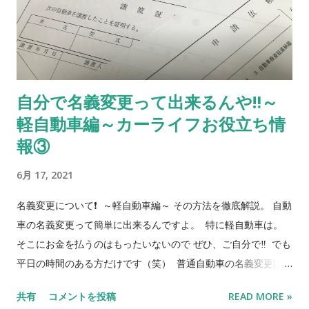
きも無料でやります。 R5/2/17更新
ご質問、お問合せはこちらから 当社販売車両はカーセンサー、
グーネットで 『オートショップタナカ』 で検索して下さい❗️ 廃
車無料引取りキャンペーン❗️ 車検切れ、事故車、不動車 等
お任せ下さい。 お問合せ先 072-781-1757
自分で名義変更って出来るんや‼️～
090-4303-3362 ブログの廃車とお伝え下さい。 それではまた
軽自動車編～カーライフお役立ち情
っ👋
報③
6月 17, 2021
名義変更について❗️ ～軽自動車編～ その方法を徹底解説。 自動
車の名義変更って簡単に出来るんですよ。 特に軽自動車は。
そこにお金を払うのはもったいないので ぜひ、ご自分で‼️ でも
平日の時間のある方だけです（笑） 普通自動車の名義変更は
こちら オートショップタナカではお客様に出来るだけお安く中
共有
コメントを投稿
READ MORE »
古車をお渡しできるように、ご自分で名義変更をして頂くこと