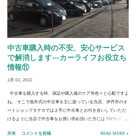
約』を自由に選択 * 但し、上項の6.7.は、車両引渡し時より著し
く車の価値が低下して いる場合は残債の返済、もしくは原状回
復費用を請求 8 ． 近隣エリアの方のみ 対象（来店必須）
9. 毎月のお支払は月末までのお振込（手数料お客様負
担） 10. 契約後届け出事項の変更（住所、勤務先、連絡先
中古車購入時の不安、安心サービス
等）が発生した場合は速やかに書面にて届け出ること *お客様
で解消します---カーライフお役立ち
が希望される頭金、分割回数によって条件が変わります。 信用
情報 （社内審査） ➀ 所得証明書 ② 緊急連絡先 ➂
情報⑪
車両保管場所 まずはご相談を❗️ ＊ローンご希望の方
2月 02, 2022
は、まずは信販会社...
中古車を購入する時、保証や購入後のケア等色々と心配ですよ
ね。 そこで低年式の中古車を主に扱っている当店、伊丹市のオ
ートショップタナカでは上手に中古車とお付き合いしていただ
けるように当店で中古車をお買い求め頂いた方には VIP特典 と
して下記のようなサービスをお客様に提供しています。 ガソリ
共有
コメントを投稿
READ MORE »
ンスタンド、認証工場の強みを生かした当店の安心、お得なサ