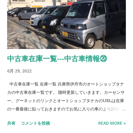
中古車在庫一覧---中古車情報⑳
6月 29, 2022
中古車在庫一覧 在庫一覧 兵庫県伊丹市のオートショップタナ
カの中古車在庫一覧です。 随時更新していきます。カーセンサ
ー、グーネットのリンクとオートショップタナカのURLは在庫
の一番最後に貼っておきますのでお気に入りの車のより詳細情
報やご来店のマップ等確認してくださいね。 No. 車名 メーカー
共有
コメントを投稿
READ MORE »
色 特徴 1 デイズ ニッサン 黒 H28、５万キロ！ 2 ekワゴン