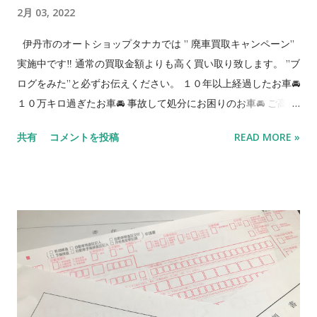
2月 03, 2022
が当店のお車をご購入された場合はびっくりプレゼントがあり
ます‼ （当店でお車をご購入したお客様によるご紹介の限定特
伊丹市のオートショップタナカでは ” 廃車買取キャンペーン”
典） 🔴中古車販売に対する取り組み🔴 【全国での最安値ライン
実施中です‼️ 通常の買取金額よりも高く買い取り致します。 ”ブ
に挑戦】 当社は軽自動車、ミニバン、軽箱バン、軽SUVを得意
ログをみた”と必ずお伝えください。 １０年以上経過したお車🚘
としており10年ほど経過した車両をお支払総額15万〜25万円,と
１０万キロ過ぎたお車🚘 事故して処分にお困りのお車🚘 ご高齢
きどき30万円ぐらいの大変お求めやすい価格帯で販売展開して
により免許返納で乗らなくなった愛車🚘 2〜３台お持ちで減車
共有
コメントを投稿
READ MORE »
います。 10年経ったお車をしっかり整備、しっかりお掃除して
お考えのお車🚘 次の税金払いたくないなー、などコスト削減の
新たな息を吹き込んで、新しいオーナー様に喜んで頂けるよう
ためのお車🚘 などなど特にこの時期、廃車を考えてるお客様が
に努めています。 【現状販売】 一般のお客様から買い取りした
多いと思います。 当店現行の買取金額 普通車 20,000
お車を 出来るだけお安くご提供できるようにと キズ等を修理す
円 軽自動車 10,000円 キャンペーン期間中 普通
る事なくそのままの状態で販売しております。 キズに関しては
車 30,000円 軽自動車 20,000円 *相場により予
気になる箇所...
告なく買取価格が変動する場合があります。 *当店にお持ち込
み頂くとなんと買取価格 5000円アップ⇑ ＊車検切れ、事故車
等近隣お引取りをご希望の方はご相談ください。 廃車専用ダイ
アル：090-4303-3362 ⭕️抹消の書類の手続