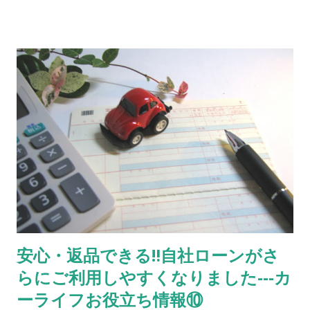
三菱 青 NEW‼ お求めやすい価格でしかも2年車検付！ 3 モコ
ニッサン 茶 使いやすさで人気のハイトワゴン！ 4 ekワゴン 三
菱 桃 低走行３万キロ！初度登録H28年！ 5 フレアワゴン マツ
ダ 白 上位モデルの カスタムスタイル！背高スライドドア！ 6
デイズルークス ニッサン 黒 NEW‼ 背高両側電動スライド！
２年車検付！ 7 デイズ ニッサン 銀 走行６万キロ！ 8 ピク
シスエポック トヨタ 白 走行５万キロ！車検もたっぷり！商用
にも私用にも！ 9 クリッパー ニッサン 銀 NEW‼ 軽商用バ
ン！お仕事の車お探しの方 10 デイズ ニッサン 黒 H29、ナ
ビ、TV、ドライブレコーダー！ 11 フリード ホンダ 銀 希少な8
人乗り！両側スライドドア！ 12 N-BOX スズキ 薄青 車椅子仕
様で後席付き！通常車両としてもスライドドアが便利！ 13 N-
BOX スズキ 茶 NEW‼ 2年車検付でお求めやすい値段！ 14 エ
安心・返品できる‼自社ローンがさ
ブリィ スズキ 白 売約済 人気の軽商用バン！ 15 タント ダイ
らにご利用しやすくなりました---カ
ハツ 金 売約済 スライドドアで絶大な人気！ 16 デミオ マツダ
銀 根強い人気のコンパクトカー！（普通自動車） 17 N-BOX ホ
ーライフお役立ち情報⑩