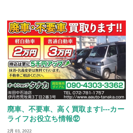
ービスをぜひご利用ください！ オートショップタナカ 🔴お得情
報🔴 【安心 ①】 10年以上、又は走行距離10万km以上のお車を
ご購入したお客様にも安心して頂けるように、 購入後 3ヶ月以
内であれば 故障した箇所の部品代のみでの修理をお受けしてお
ります（認証工場としてやれる範囲の修理となります）（詳し
くはスタッフまでご確認下さい。） 【安心 ②】 当店でお車を
ご購入されたお客様には、次回の車検まで半年ごとにオイル交
換無料‼ 【安心 ③】 当店で車検を受けて頂いた場合、次回車検
までオイル交換無料‼（半年毎） 【安心④】 当店でお車をご購
入されたお客様には、 消耗品（例えばバッテリー、ワイパープ
レート、エアコンフィールター等）を原価で交換いたします。
（車両購入時のみ） 【安心 ⑤】 当店でお車をご購入されたお
客様には、当社自慢の整備、パーツ取付け（持込み可）を どん
廃車、不要車、高く買取ます❕---カー
どんお申し付け下さい。 ETC、ナビ、バックモニター、ドラレ
ライフお役立ち情報⑫
コ等 🔴ご紹介プレゼント🔴 ご家族、友人、知人でお車のご購入
を検討されているお客様をご紹介下さい。 ご紹介頂いたお客様
2月 03, 2022