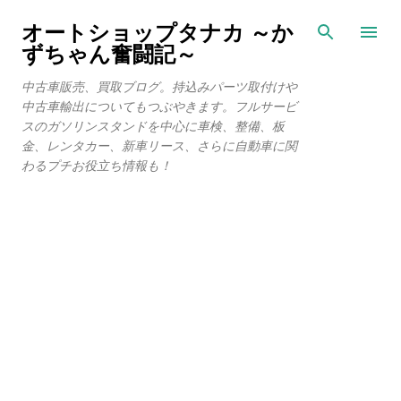
スキップしてメイン コンテンツに移動
オートショップタナカ ～か
ずちゃん奮闘記～
中古車販売、買取ブログ。持込みパーツ取付けや
中古車輸出についてもつぶやきます。フルサービ
スのガソリンスタンドを中心に車検、整備、板
金、レンタカー、新車リース、さらに自動車に関
わるプチお役立ち情報も！