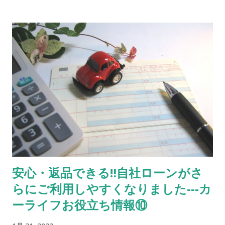
付！ 3 モコ ニッサン 茶 売約済 使いやすさで人気のハイトワ
ゴン！ 4 ekワゴン 三菱 桃 売約済 低走行３万キロ！初度登録
H28年！ 5 フレアワゴン マツダ 白 上位モデルの カスタムス
タイル！背高スライドドア！ 6 デイズルークス ニッサン 黒
NEW‼ 背高両側電動スライド！２年車検付！ 7 デイズ ニッ
サン 銀 走行６万キロ！ 8 ピクシスエポック トヨタ 白 走行
５万キロ！車検もたっぷり！商用にも私用にも！ 9 クリッパー
ニッサン 銀 NEW‼ 軽商用バン！お仕事の車お探しの方 10 デ
イズ ニッサン 黒 H29、ナビ、TV、ドライブレコーダー！ 11
フリード ホンダ 銀 希少な8人乗り！両側スライドドア！ 12 N-
BOX スズキ 薄青 車椅子仕様で後席付き！通常車両としてもス
ライドドアが便利！ 13 N-BOX スズキ 茶 NEW‼ 2年車検付
安心・返品できる‼自社ローンがさ
でお求めやすい値段！ 14 エブリィ スズキ 白 売約済 人気の
らにご利用しやすくなりました---カ
軽商用バン！ 15 タント ダイハツ 金 売約済 スライドドアで絶
大な人気！ 16 デミオ マツダ 銀 根強い人気のコンパクトカー！
ーライフお役立ち情報⑩
（普通自動車） 17 N-BOX ホンダ 黒 売約済 両側電動スライ