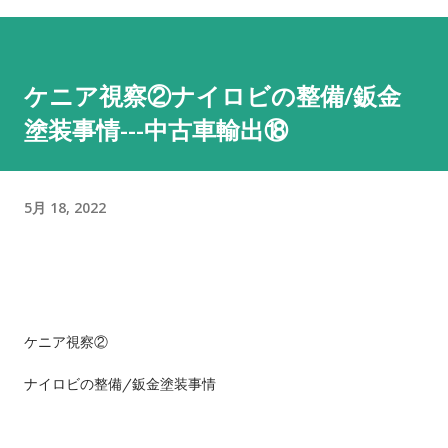
ゴン！ 4 ekワゴン 三菱 桃 売約済 低走行３万キロ！初度登録
H28年！ 5 フレアワゴン マツダ 白 上位モデルの カスタムス
タイル！背高スライドドア！ 6 デイズルークス ニッサン 黒
ケニア視察②ナイロビの整備/鈑金
NEW‼ 背高両側電動スライド！２年車検付！ 7 デイズ ニッ
塗装事情---中古車輸出⑱
サン 銀 走行６万キロ！ 8 ピクシスエポック トヨタ 白 走行
５万キロ！車検もたっぷり！商用にも私用にも！ 9 クリッパー
ニッサン 銀 NEW‼ 軽商用バン！お仕事の車お探しの方 10 デ
イズ ニッサン 黒 H29、ナビ、TV、ドライブレコーダー！ 11
5月 18, 2022
フリード ホンダ 銀 希少な8人乗り！両側スライドドア！ 12 N-
BOX スズキ 薄青 車椅子仕様で後席付き！通常車両としてもス
ライドドアが便利！ 13 N-BOX スズキ 茶 NEW‼ 2年車検付
でお求めやすい値段！ 14 エブリィ スズキ 白 売約済 人気の
ケニア視察②
軽商用バン！ 15 タント ダイハツ 金 売約済 スライドドアで絶
大な人気！ 16 デミオ マツダ 銀 根強い人気のコンパクトカー！
ナイロビの整備/鈑金塗装事情
（普通自動車） 17 N-BOX ホンダ 黒 売約済 両側電動スライ
ド！２年車検付！ 18 トッポ 三菱 黒 売約済 元祖ハイトワゴ