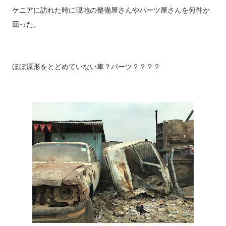
ン！走行８万キロ！ 先行案内 入荷予定のお車をこちらのブログ
ケニアに訪れた時に現地の整備屋さんやパーツ屋さんを何件か
を見てくださった方に特別に先行ご案内します。 準備が出来ま
回った。
したら上の在庫リストに順次移動します。 でも店頭に到着した
とたんに売れるってパタンもあるのでその時はすみません😅 気
になる車があればお早めにお問合せ下さいね。 車名 メーカー
ほぼ原形をとどめていない車？パーツ？？？？
色 特徴 1 アルト ホンダ 茶 低走行のアルト！ 2 N-WGN ホンダ
銀 ホンダの人気Ｎシリ...