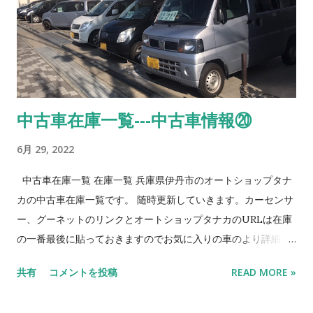
中古車在庫一覧---中古車情報⑳
6月 29, 2022
中古車在庫一覧 在庫一覧 兵庫県伊丹市のオートショップタナ
カの中古車在庫一覧です。 随時更新していきます。カーセンサ
ー、グーネットのリンクとオートショップタナカのURLは在庫
の一番最後に貼っておきますのでお気に入りの車のより詳細情
報やご来店のマップ等確認してくださいね。 No. 車名 メーカー
共有
コメントを投稿
READ MORE »
色 特徴 1 デイズ ニッサン 黒 売約済 H28、５万キロ！ 2 ek
ワゴン 三菱 青 NEW‼ お求めやすい価格でしかも2年車検