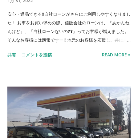
1月 31, 2022
ド！２年車検付！ 18 トッポ 三菱 黒 売約済 元祖ハイトワゴ
ン！走行８万キロ！ 先行案内 入荷予定のお車をこちらのブログ
安心・返品できる‼自社ローンがさらにご利用しやすくなりまし
を見てくださった方に特別に先行ご案内します。 準備が出来ま
た！ お車をお買い求めの際、信販会社のローンは、『あかんね
したら上の在庫リストに順次移動します。 でも店頭に到着した
んけど』、『自社ローンないの❓❓』ってお客様が増えました。
とたんに売れるってパタンもあるのでその時はすみません😅 気
そんなお客様には朗報ですー‼️ 地元のお客様を応援し、共に歩
になる車があればお早めにお問合せ下さいね。 車名 メーカー
んでいきたいとの思いから自社ローンをさらにご利用しやすく
色 特徴 1 アルト ホンダ 茶 低走行のアルト！ 2 N-WGN ホンダ
共有
コメントを投稿
READ MORE »
しました。 信販会社のローンの審査の不安な方にも安心して中
銀 ホンダの人気Ｎシリ...
古車をお買い求め頂けます。 当社の分割規定のは以下のように
なります。 1. 頭金 - 支払総額の 20% 〜（応相談） 2.
所有者ー当社 使用者ー契約者 3. 車検証、自賠責保険証の
原本弊社預かり（完済時に原本返却） 4. 分割回数の最長
10 回（毎月払い。完済期限は車検満了まで） 5. 分割手数
料：支払総額の 10 〜 30% 6. 完済期限までに返済できない
場合は車両を返却すること とし、支払済料金は車両使用料とし
て返金しない。 7. 故障の場合『修理』、『乗換』、『解
約』を自由に選択 * 但し、上項の6.7.は、車両引渡し時より著し