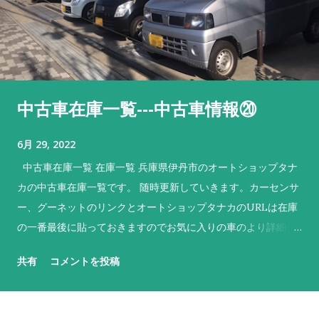
中古車在庫一覧---中古車情報⑳
6月 29, 2022
中古車在庫一覧 在庫一覧 兵庫県伊丹市のオートショップタナ
カの中古車在庫一覧です。 随時更新していきます。カーセンサ
ー、グーネットのリンクとオートショップタナカのURLは在庫
の一番最後に貼っておきますのでお気に入りの車のより詳細情
報やご来店のマップ等確認してくださいね。 No. 車名 メーカー
共有
コメントを投稿
色 特徴 1 デイズ ニッサン 黒 売約済 H28、５万キロ！ 2 ek
ワゴン 三菱 青 NEW‼ お求めやすい価格でしかも2年車検
付！ 3 モコ ニッサン 茶 売約済 使いやすさで人気のハイトワ