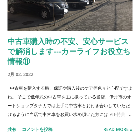
く車の価値が低下して いる場合は残債の返済、もしくは原状回
復費用を請求 8 ． 近隣エリアの方のみ 対象（来店必須）
9. 毎月のお支払は月末までのお振込（手数料お客様負
担） 10. 契約後届け出事項の変更（住所、勤務先、連絡先
中古車購入時の不安、安心サービス
等）が発生した場合は速やかに書面にて届け出ること *お客様
で解消します---カーライフお役立ち
が希望される頭金、分割回数によって条件が変わります。 信用
情報 （社内審査） ➀ 所得証明書 ② 緊急連絡先 ➂
情報⑪
車両保管場所 まずはご相談を❗️ ＊ローンご希望の方
2月 02, 2022
は、まずは信販会社...
中古車を購入する時、保証や購入後のケア等色々と心配ですよ
ね。 そこで低年式の中古車を主に扱っている当店、伊丹市のオ
ートショップタナカでは上手に中古車とお付き合いしていただ
けるように当店で中古車をお買い求め頂いた方には VIP特典 と
して下記のようなサービスをお客様に提供しています。 ガソリ
共有
コメントを投稿
READ MORE »
ンスタンド、認証工場の強みを生かした当店の安心、お得なサ