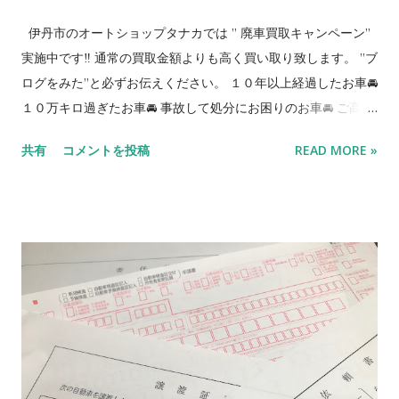
が当店のお車をご購入された場合はびっくりプレゼントがあり
ます‼ （当店でお車をご購入したお客様によるご紹介の限定特
伊丹市のオートショップタナカでは ” 廃車買取キャンペーン”
典） 🔴中古車販売に対する取り組み🔴 【全国での最安値ライン
実施中です‼️ 通常の買取金額よりも高く買い取り致します。 ”ブ
に挑戦】 当社は軽自動車、ミニバン、軽箱バン、軽SUVを得意
ログをみた”と必ずお伝えください。 １０年以上経過したお車🚘
としており10年ほど経過した車両をお支払総額15万〜25万円,と
１０万キロ過ぎたお車🚘 事故して処分にお困りのお車🚘 ご高齢
きどき30万円ぐらいの大変お求めやすい価格帯で販売展開して
により免許返納で乗らなくなった愛車🚘 2〜３台お持ちで減車
共有
コメントを投稿
READ MORE »
います。 10年経ったお車をしっかり整備、しっかりお掃除して
お考えのお車🚘 次の税金払いたくないなー、などコスト削減の
新たな息を吹き込んで、新しいオーナー様に喜んで頂けるよう
ためのお車🚘 などなど特にこの時期、廃車を考えてるお客様が
に努めています。 【現状販売】 一般のお客様から買い取りした
多いと思います。 当店現行の買取金額 普通車 20,000
お車を 出来るだけお安くご提供できるようにと キズ等を修理す
円 軽自動車 10,000円 キャンペーン期間中 普通
る事なくそのままの状態で販売しております。 キズに関しては
車 30,000円 軽自動車 20,000円 *相場により予
気になる箇所...
告なく買取価格が変動する場合があります。 *当店にお持ち込
み頂くとなんと買取価格 5000円アップ⇑ ＊車検切れ、事故車
等近隣お引取りをご希望の方はご相談ください。 廃車専用ダイ
アル：090-4303-3362 ⭕️抹消の書類の手続
きも無料でやります。 R5/2/17更新