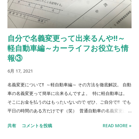
ご質問、お問合せはこちらから 当社販売車両はカーセンサー、
グーネットで 『オートショップタナカ』 で検索して下さい❗️ 廃
車無料引取りキャンペーン❗️ 車検切れ、事故車、不動車 等
お任せ下さい。 お問合せ先 072-781-1757
自分で名義変更って出来るんや‼️～
090-4303-3362 ブログの廃車とお伝え下さい。 それではまた
軽自動車編～カーライフお役立ち情
っ👋
報③
6月 17, 2021
名義変更について❗️ ～軽自動車編～ その方法を徹底解説。 自動
車の名義変更って簡単に出来るんですよ。 特に軽自動車は。
そこにお金を払うのはもったいないので ぜひ、ご自分で‼️ でも
平日の時間のある方だけです（笑） 普通自動車の名義変更は
こちら オートショップタナカではお客様に出来るだけお安く中
共有
コメントを投稿
READ MORE »
古車をお渡しできるように、ご自分で名義変更をして頂くこと
をお勧めしております。 （神戸ナンバーのお客様は無料で名義